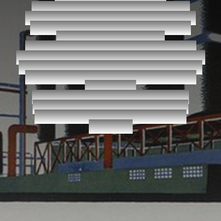
Здесь я исследую, как принципы
авангарда, архитектуры и истории
помогают находить неочевидные
решения для бизнеса.
Каждая статья не просто анализ, а
интеллектуальный инструмент, который
учит видеть системные взаимосвязи и
проектировать устойчивые бизнес-
структуры.
Это для владельцев и стратегов,
которые ценят глубину и мыслят
категориями архитектуры, а не
ремонта.