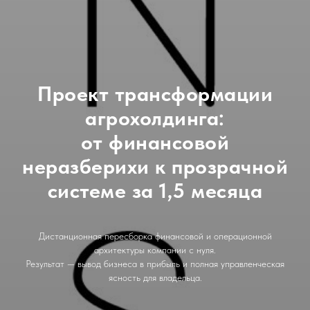
Проект трансформации
агрохолдинга:
от финансовой
неразберихи к прозрачной
системе за 1,5 месяца
Дистанционная пересборка финансовой и операционной
архитектуры компании с нуля.
Результат — вывод бизнеса в прибыль и полная управленческая
ясность для владельца.